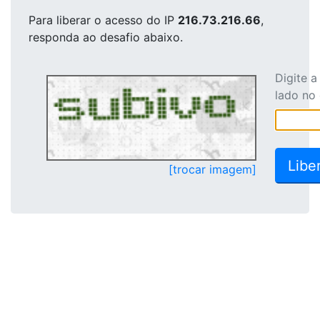
Para liberar o acesso
do IP
216.73.216.66
,
responda ao desafio abaixo.
Digite 
lado no
[trocar imagem]